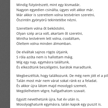
Mindig fütyörészett, mint egy kismadár,
Nagyon egyedien csinálta, ügyes volt akkor már.
Már akkor is szerettem volna testvérien szeretni,
Őszintén gyönyörű tekintetébe nézni.
Szerettem volna őt bekóstolni,
Olyan szép arca volt, akartam őt szeretni,
Mintha testvérem lett volna, csodáltam,
Öleltem volna minden álmomban.
De elváltak sajnos rögös útjaink,
S róla azóta nem is hallottam máig.
Míg egy nap, egymásra találtunk,
És elkezdtünk beszélgetni, barátok maradtunk.
Megbeszéltük, hogy találkozunk. De még nem jött el a pil
Talán most már nem várat sokat ránk ez a feladat.
És akkor újra látom majd mosolygó szemeit,
Megölelhetem végre, hallgathatom szavait.
Együtt nevethetünk újra, hat év után is,
Mosolyoghatunk egymásra, talán kapok egy puszit is.