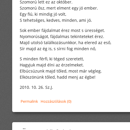
Szomorú lett ez az október.
Szomorú ősz, mert elment egy jó ember.
Egy fiú, ki mindig jó volt,
S tehetséges, kedves, minden, ami jó.
Sok ember fájdalmat érez most s ürességet.
Nyomorúságot, fájdalmas tekinteteket érez.
Majd utolsó találkozásunkkor, ha elered az eső,
Sír majd az ég is, s sírni fog minden nő,
S minden férfi, ki téged szeretett,
Hagyjuk majd élni az érzelmeket.
Elbúcsúzunk majd tőled, most már végleg.
Elköszönünk tőled, hadd menj az égbe!
2010. 10. 26. Sz.J.
Permalink
Hozzászólások (0)