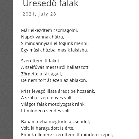
Üresedő falak
2021, July 28
Már elkezdtem csomagolni.
Napok vannak hátra,
S mindannyian el fogunk menni,
Egy másik házba, másik lakásba.
Szerettem itt lakni.
A szélfúvás messziről hallatszott,
Zörgette a fák ágait,
De nem tört át ezen az ablakon.
Friss levegő illata áradt be hozzánk,
A szoba szép fényes volt,
Világos falak mosolyogtak ránk,
Itt minden csendes volt.
Babám néha megtörte a csendet,
Volt, ki haragudott is érte,
Ennek ellenére szerettem itt minden szépet,