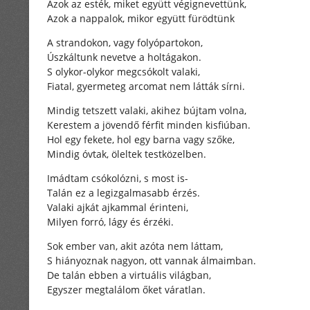
Azok az esték, miket együtt végignevettünk,
Azok a nappalok, mikor együtt fürödtünk
A strandokon, vagy folyópartokon,
Úszkáltunk nevetve a holtágakon.
S olykor-olykor megcsókolt valaki,
Fiatal, gyermeteg arcomat nem látták sírni.
Mindig tetszett valaki, akihez bújtam volna,
Kerestem a jövendő férfit minden kisfiúban.
Hol egy fekete, hol egy barna vagy szőke,
Mindig óvtak, öleltek testközelben.
Imádtam csókolózni, s most is-
Talán ez a legizgalmasabb érzés.
Valaki ajkát ajkammal érinteni,
Milyen forró, lágy és érzéki.
Sok ember van, akit azóta nem láttam,
S hiányoznak nagyon, ott vannak álmaimban.
De talán ebben a virtuális világban,
Egyszer megtalálom őket váratlan.