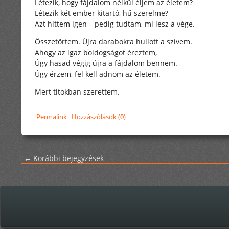
Létezik, hogy fájdalom nélkül éljem az életem?
Létezik két ember kitartó, hű szerelme?
Azt hittem igen – pedig tudtam, mi lesz a vége.
Összetörtem. Újra darabokra hullott a szívem.
Ahogy az igaz boldogságot éreztem,
Úgy hasad végig újra a fájdalom bennem.
Úgy érzem, fel kell adnom az életem.
Mert titokban szerettem.
Permalink
Hozzászólások (0)
← Korábbi bejegyzések