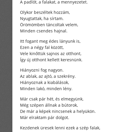
A padlót, a falakat, a mennyezetet.
Olykor beszéltek hozzám,
Nyugtattak, ha sírtam.
Örömömben táncoltak velem,
Minden csendes hajnal.
Itt fogant meg édes lányunk is,
Ezen a négy fal között,
Vele kinőttük sajnos az otthont,
Így új otthont kellett keresnünk.
Hiányozni fog nagyon.
Az ablak, az ajtó, a szekrény.
Hiányoznak a kiabálások,
Minden lakó, minden lény.
Már csak pár hét, és elmegyünk,
Még szépen állnak a bútorok,
De már a képek nincsenek a helyükön.
Már elraktam pár dolgot.
Kezdenek üresek lenni ezek a szép falak,