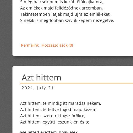
S még ha csók nem is kerül tőlük ajkamra,
Az emlékek majd felidéződnek arcomban,
Tekintetemben látják majd újra az emlékeket,
S nekik is megdobban szívük képem nézegetve.
Permalink
Hozzászólások (0)
Azt hittem
2021, July 21
Azt hittem, te mindig itt maradsz nekem,
Azt hittem, te féltve fogod majd kezem.
Azt hittem, szeretni fogsz örökre,
Azt hittem, együtt leszünk, én és te.
Melletted éreztem, hogy élek.