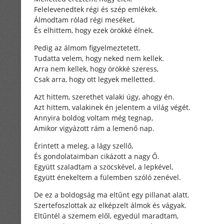
Felelevenedtek régi és szép emlékek.
Álmodtam rólad régi meséket,
És elhittem, hogy ezek örökké élnek.
Pedig az álmom figyelmeztetett.
Tudatta velem, hogy neked nem kellek.
Arra nem kellek, hogy örökké szeress,
Csak arra, hogy ott legyek melletted.
Azt hittem, szerethet valaki úgy, ahogy én.
Azt hittem, valakinek én jelentem a világ végét.
Annyira boldog voltam még tegnap,
Amikor vigyázott rám a lemenő nap.
Érintett a meleg, a lágy szellő,
És gondolataimban cikázott a nagy Ő.
Együtt szaladtam a szöcskével, a lepkével,
Együtt énekeltem a fülemben szóló zenével.
De ez a boldogság ma eltűnt egy pillanat alatt.
Szertefoszlottak az elképzelt álmok és vágyak.
Eltűntél a szemem elől, egyedül maradtam,