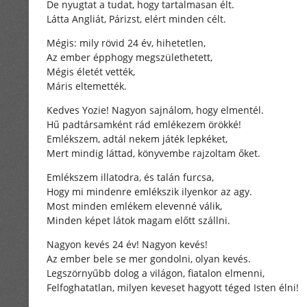
De nyugtat a tudat, hogy tartalmasan élt.
Látta Angliát, Párizst, elért minden célt.
Mégis: mily rövid 24 év, hihetetlen,
Az ember épphogy megszülethetett,
Mégis életét vették,
Máris eltemették.
Kedves Yozie! Nagyon sajnálom, hogy elmentél.
Hű padtársamként rád emlékezem örökké!
Emlékszem, adtál nekem játék lepkéket,
Mert mindig láttad, könyvembe rajzoltam őket.
Emlékszem illatodra, és talán furcsa,
Hogy mi mindenre emlékszik ilyenkor az agy.
Most minden emlékem elevenné válik,
Minden képet látok magam előtt szállni.
Nagyon kevés 24 év! Nagyon kevés!
Az ember bele se mer gondolni, olyan kevés.
Legszörnyűbb dolog a világon, fiatalon elmenni,
Felfoghatatlan, milyen keveset hagyott téged Isten élni!