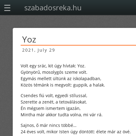
szabadosreka.hu
Yoz
2021, July 29
Volt egy srác, kit úgy hívtak: Yoz.
Gyönyörű, mosolygós szeme volt.
Egymás mellett ültünk az iskolapadban,
Közös témánk is megvolt: guppik, a halak.
Csendes fiú volt, egyedi stílussal,
Szerette a zenét, a tetoválásokat.
Én mégsem ismertem igazán,
Mintha már akkor tudta volna, mi vár rá.
Sajnos, ő már nincs többé…
24 éves volt, mikor Isten úgy döntött: élete már az övé.