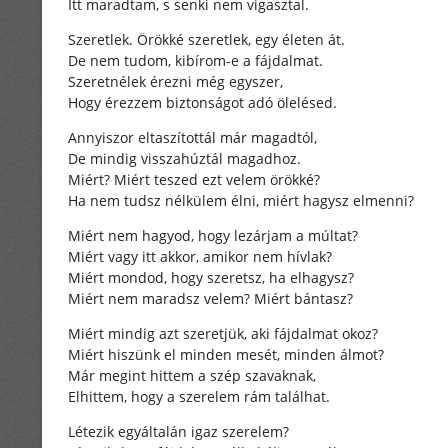
Itt maradtam, s senki nem vigasztal.
Szeretlek. Örökké szeretlek, egy életen át.
De nem tudom, kibírom-e a fájdalmat.
Szeretnélek érezni még egyszer,
Hogy érezzem biztonságot adó ölelésed.
Annyiszor eltaszítottál már magadtól,
De mindig visszahúztál magadhoz.
Miért? Miért teszed ezt velem örökké?
Ha nem tudsz nélkülem élni, miért hagysz elmenni?
Miért nem hagyod, hogy lezárjam a múltat?
Miért vagy itt akkor, amikor nem hívlak?
Miért mondod, hogy szeretsz, ha elhagysz?
Miért nem maradsz velem? Miért bántasz?
Miért mindig azt szeretjük, aki fájdalmat okoz?
Miért hiszünk el minden mesét, minden álmot?
Már megint hittem a szép szavaknak,
Elhittem, hogy a szerelem rám találhat.
Létezik egyáltalán igaz szerelem?