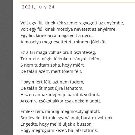
2021, July 24
Volt egy fiú, kinek kék szeme ragyogott az enyémbe,
Volt egy fiú, kinek mosolya nevetett az enyémre.
Egy fiú, kinek arca maga volt a derű,
A mosolya megnevettetett minden jólelkűt.
Ez a fiú maga volt az őrült őszinteség,
Tekintete mégis félénken irányult felém,
S nem tudtam soha, hogy miért,
De talán azért, mert tőlem félt.
Hogy miért félt, azt nem tudom,
De talán őt most újra láthatom.
Hiszen annak idején jó barátok voltunk,
Arcomra csókot akkor csak nekem adott.
Emlékszem, mindig megmosolyogtatott,
Sok levelet írtunk egymásnak, barátok voltunk.
Engedte, hogy mellé üljek a buszon,
Hogy megfogjam kezét, ha játszottunk.